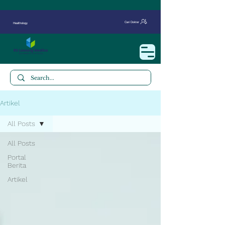
Cari Dokter
Healthology
Artikel
All Posts
All Posts
Portal
Berita
Artikel