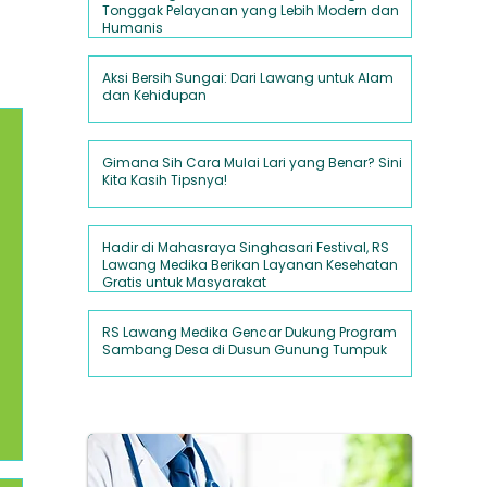
Tonggak Pelayanan yang Lebih Modern dan
Humanis
20 Jan
2 menit membaca
Aksi Bersih Sungai: Dari Lawang untuk Alam
dan Kehidupan
6 Okt 2025
2 menit membaca
Gimana Sih Cara Mulai Lari yang Benar? Sini
Kita Kasih Tipsnya!
18 Sep 2025
2 menit membaca
Hadir di Mahasraya Singhasari Festival, RS
Lawang Medika Berikan Layanan Kesehatan
Gratis untuk Masyarakat
2 Sep 2025
2 menit membaca
RS Lawang Medika Gencar Dukung Program
Sambang Desa di Dusun Gunung Tumpuk
30 Jul 2025
2 menit membaca