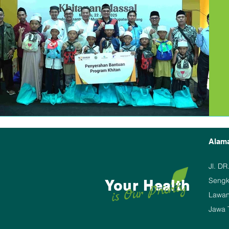
Alam
Jl. DR
Sengkk
Your Health
is Our Priority
Lawan
Jawa 