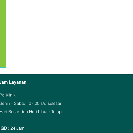
Jam Layanan
Poliklinik
Senin - Sabtu : 07.00 s/d selesai
Hari Besar dan Hari Libur : Tutup
IGD : 24 Jam