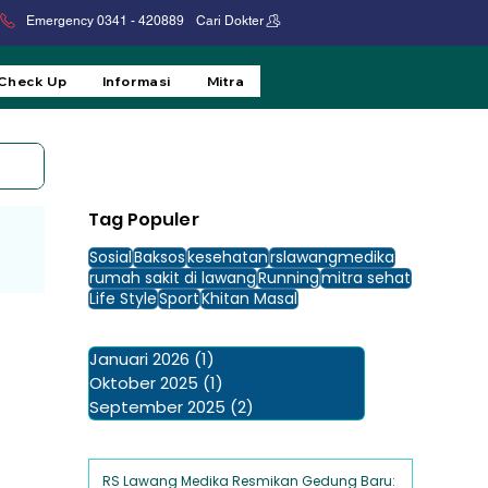
Emergency 0341 - 420889
Cari Dokter
 Check Up
Informasi
Mitra
Tag Populer
Sosial
Baksos
kesehatan
rslawangmedika
rumah sakit di lawang
Running
mitra sehat
Life Style
Sport
Khitan Masal
Januari 2026
(1)
1 postingan
Oktober 2025
(1)
1 postingan
September 2025
(2)
2 postingan
RS Lawang Medika Resmikan Gedung Baru: