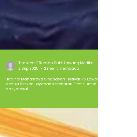
Tim Kreatif Rumah Sakit Lawang Medika
2 Sep 2025
2 menit membaca
Hadir di Mahasraya Singhasari Festival, RS Lawang
Medika Berikan Layanan Kesehatan Gratis untuk
Masyarakat