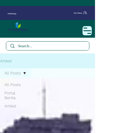
Cari Dokter
Healthology
Artikel
All Posts
All Posts
Portal
Berita
Artikel