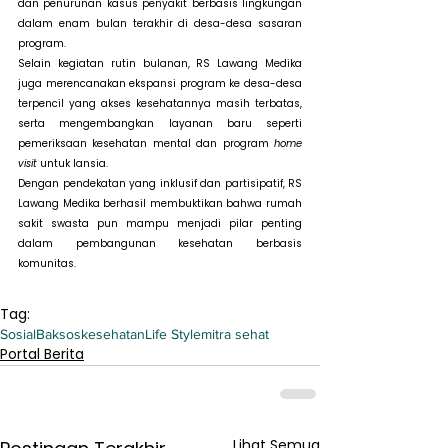
dan penurunan kasus penyakit berbasis lingkungan 
dalam enam bulan terakhir di desa-desa sasaran 
program.
Selain kegiatan rutin bulanan, RS Lawang Medika 
juga merencanakan ekspansi program ke desa-desa 
terpencil yang akses kesehatannya masih terbatas, 
serta mengembangkan layanan baru seperti 
pemeriksaan kesehatan mental dan program 
home 
visit
 untuk lansia.
Dengan pendekatan yang inklusif dan partisipatif, RS 
Lawang Medika berhasil membuktikan bahwa rumah 
sakit swasta pun mampu menjadi pilar penting 
dalam pembangunan kesehatan berbasis 
komunitas.
Tag:
Sosial
Baksos
kesehatan
Life Style
mitra sehat
Portal Berita
Lihat Semua