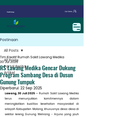
Cari Dokter
Healthology
Postingan
All Posts
Tim Kreatif Rumah Sakit Lawang Medika
All Posts
30 Jul 2025
RS Lawang Medika Gencar Dukung
Portal Berita
Artikel
Program Sambang Desa di Dusun
Gunung Tumpuk
Diperbarui:
22 Sep 2025
Lawang, 30 Juli 2025
 — Rumah Sakit Lawang Medika 
terus menunjukkan komitmennya dalam 
meningkatkan kualitas kesehatan masyarakat di 
wilayah Kabupaten Malang, khususnya desa-desa di 
sekitar lereng Gunung Welirang - Arjuno yang jauh 