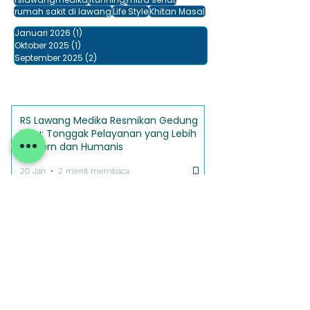
Sosial
kesehatan
Baksos
Sport
rslawangmedika
Running
mitra sehat
rumah sakit di lawang
Life Style
Khitan Masal
Januari 2026
(1)
1 postingan
Oktober 2025
(1)
1 postingan
September 2025
(2)
2 postingan
RS Lawang Medika Resmikan Gedung
Baru: Tonggak Pelayanan yang Lebih
Modern dan Humanis
20 Jan
2 menit membaca
Aksi Bersih Sungai: Dari Lawang untuk
Alam dan Kehidupan
6 Okt 2025
2 menit membaca