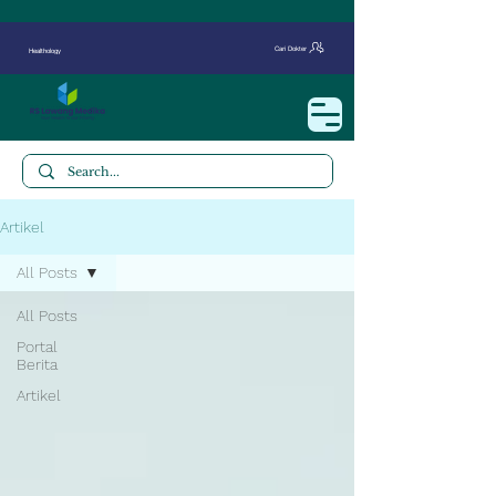
Cari Dokter
Healthology
Artikel
All Posts
All Posts
Portal
Berita
Artikel