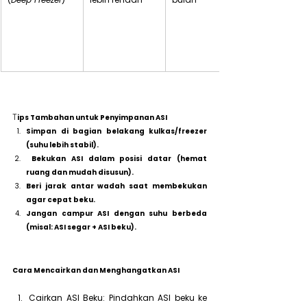
T
ips Tambahan untuk Penyimpanan ASI
Simpan di bagian belakang kulkas/freezer 
(suhu lebih stabil).
 Bekukan ASI dalam posisi datar (hemat 
ruang dan mudah disusun).
Beri jarak antar wadah saat membekukan 
agar cepat beku.
Jangan campur ASI dengan suhu berbeda 
(misal: ASI segar + ASI beku).
Cara Mencairkan dan Menghangatkan ASI
Cairkan ASI Beku: Pindahkan ASI beku ke 