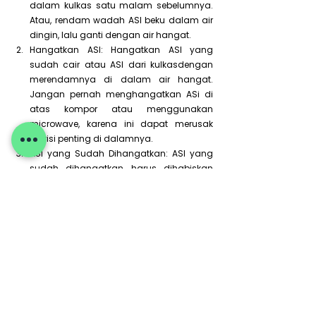
dalam kulkas satu malam sebelumnya. 
Atau, rendam wadah ASI beku dalam air 
dingin, lalu ganti dengan air hangat.
Hangatkan ASI: Hangatkan ASI yang 
sudah cair atau ASI dari kulkasdengan 
merendamnya di dalam air hangat. 
Jangan pernah menghangatkan ASi di 
atas kompor atau menggunakan 
microwave, karena ini dapat merusak 
nutrisi penting di dalamnya.
ASI yang Sudah Dihangatkan: ASI yang 
sudah dihangatkan harus dihabiskan 
dalam waktu 2 jam. Sisa ASI yang tidak 
habis tidak boleh disimpan kembali dan 
harus dibuang.
Tanda ASI Sudah Tidak Layak Konsumsi
Bau asam/tengik (ASI normal berbau 
sedikit manis).
Warna berubah (kuning/krem normal, 
hijau/merah bisa tanda kontaminasi).