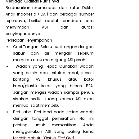
Menjaga Kualitas Nutrisinya
Berdasarkan rekomendasi dari Ikatan Dokter 
Anak Indonesia (IDAI) dan berbagai sumber 
tepercaya, berikut adalah panduan cara 
menyimpan ASI dan durasi 
penyimpanannya.
Persiapan Penyimpanan
Cuci Tangan: Selalu cuci tangan dengan 
sabun dan air mengalir sebelum 
memerah atau memegang ASI perah.
 Wadah yang Tepat: Gunakan wadah 
yang bersih dan tertutup rapat, seperti 
kantong ASI khusus atau botol 
kaca/plastik keras yang bebas BPA. 
Jangan mengisi wadah sampai penuh, 
sisakan sedikit ruang karena ASI akan 
memuai saat membeku.
Beri Label: Beri label pada setiap wadah 
dengan tanggal pemerahan. Hal ini 
penting untuk memastikan Anda 
menggunakan ASI yang paling lama 
terlebih dahulu (
First In, First Out
)