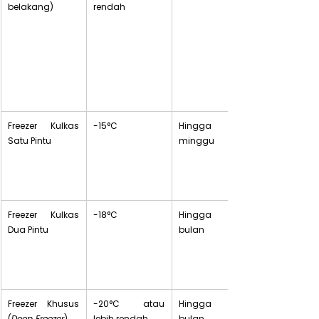
belakang) 
rendah
Freezer Kulkas 
-15°C
Hingga 2 
Satu Pintu
minggu
Freezer Kulkas 
-18°C
Hingga 3-6 
Dua Pintu
bulan
Freezer Khusus 
-20°C atau 
Hingga 6-12 
(
Deep Freezer
)
lebih rendah
bulan