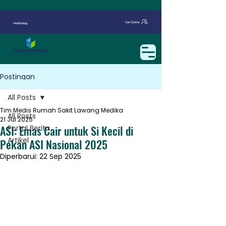
Cari Dokter
Healthology
Postingan
All Posts
Tim Medis Rumah Sakit Lawang Medika
All Posts
21 Jul 2025
ASI: Emas Cair untuk Si Kecil di
Portal Berita
Artikel
Pekan ASI Nasional 2025
Diperbarui:
22 Sep 2025