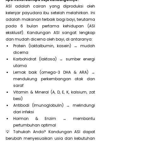
ASI adalah cairan yang diproduksi oleh 
kelenjar payudara ibu setelah melahirkan. Ini 
adalah makanan terbaik bagi bayi, terutama 
pada 6 bulan pertama kehidupan (ASI 
eksklusif). Kandungan ASI sangat lengkap 
dan mudah dicerna oleh bayi, di antaranya:
Protein (laktalbumin, kasein) → mudah 
dicerna
Karbohidrat (laktosa) → sumber energi 
utama
Lemak baik (omega-3 DHA & ARA) → 
mendukung perkembangan otak dan 
saraf
Vitamin & Mineral (A, D, E, K, kalsium, zat 
besi)
Antibodi (Imunoglobulin) → melindungi 
dari infeksi
Hormon & Enzim → membantu 
pertumbuhan optimal
💡 Tahukah Anda? Kandungan ASI dapat 
berubah menyesuaikan usia dan kebutuhan 