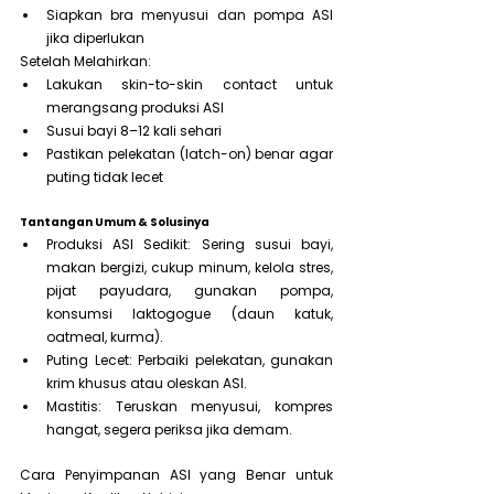
Siapkan bra menyusui dan pompa ASI 
jika diperlukan
Setelah Melahirkan:
Lakukan skin-to-skin contact untuk 
merangsang produksi ASI
Susui bayi 8–12 kali sehari
Pastikan pelekatan (latch-on) benar agar 
puting tidak lecet
Tantangan Umum & Solusinya
Produksi ASI Sedikit: Sering susui bayi, 
makan bergizi, cukup minum, kelola stres, 
pijat payudara, gunakan pompa, 
konsumsi laktogogue (daun katuk, 
oatmeal, kurma).
Puting Lecet: Perbaiki pelekatan, gunakan 
krim khusus atau oleskan ASI.
Mastitis: Teruskan menyusui, kompres 
hangat, segera periksa jika demam.
Cara Penyimpanan ASI yang Benar untuk 