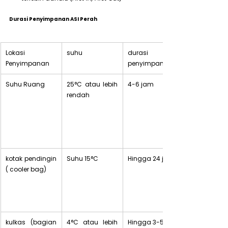
Durasi Penyimpanan ASI Perah
Lokasi 
suhu 
durasi 
Penyimpanan
penyimpanan
Suhu Ruang
25°C atau lebih 
4-6 jam
rendah
kotak pendingin 
Suhu 15°C
Hingga 24 jam
( cooler bag) 
kulkas (bagian 
4°C atau lebih 
Hingga 3-5 hari