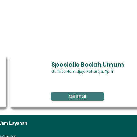
Spesialis Bedah Umum
dr. Tirta Hamidjaja Rahardja, Sp. B
Avenir Light is a clean and
stylish font favored by
designers. It's easy on the eyes
and a great go-to font for
Cari Detail
titles, paragraphs & more.
Jam Layanan
Poliklinik