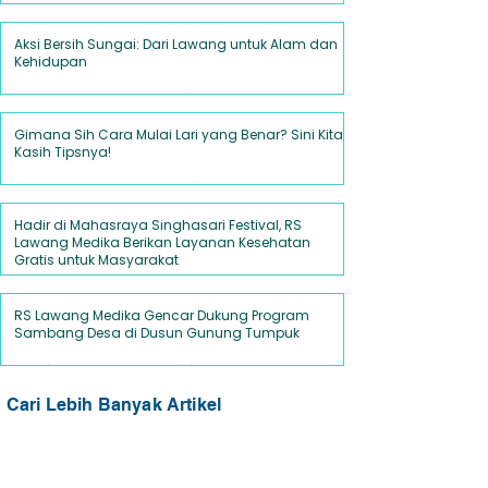
20 Jan
2 menit membaca
Aksi Bersih Sungai: Dari Lawang untuk Alam dan
Kehidupan
6 Okt 2025
2 menit membaca
Gimana Sih Cara Mulai Lari yang Benar? Sini Kita
Kasih Tipsnya!
18 Sep 2025
2 menit membaca
Hadir di Mahasraya Singhasari Festival, RS
Lawang Medika Berikan Layanan Kesehatan
Gratis untuk Masyarakat
2 Sep 2025
2 menit membaca
RS Lawang Medika Gencar Dukung Program
Sambang Desa di Dusun Gunung Tumpuk
30 Jul 2025
2 menit membaca
Cari Lebih Banyak Artikel