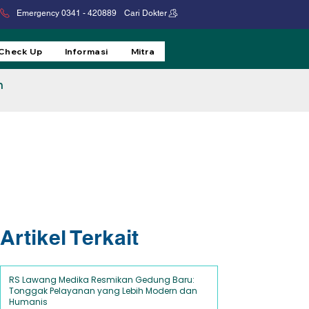
Emergency 0341 - 420889
Cari Dokter
 Check Up
Informasi
Mitra
h
Artikel Terkait
RS Lawang Medika Resmikan Gedung Baru:
Tonggak Pelayanan yang Lebih Modern dan
Cari Artikel Terkait
Humanis