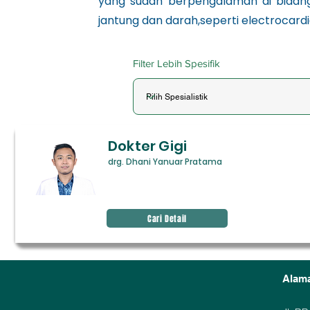
yang sudah berpengalaman di bidang
jantung dan darah,seperti electroca
Filter Lebih Spesifik
Dokter Gigi
drg. Dhani Yanuar Pratama
Avenir Light is a clean and
stylish font favored by
designers. It's easy on the eyes
and a great go-to font for
Cari Detail
titles, paragraphs & more.
Alam