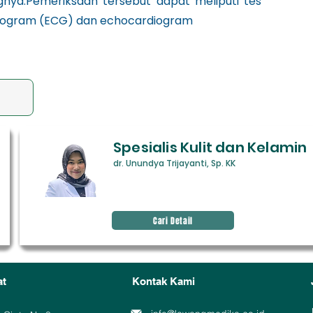
nya.Pemeriksaan tersebut dapat meliputi tes
rdiogram (ECG) dan echocardiogram
Spesialis Kulit dan Kelamin
dr. Unundya Trijayanti, Sp. KK
Avenir Light is a clean and
stylish font favored by
designers. It's easy on the eyes
and a great go-to font for
Cari Detail
titles, paragraphs & more.
at
Kontak Kami