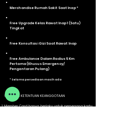
Merchandise Rumah Sakit Saat Inap *
Free Upgrade Kelas Rawat Inap 1 (Satu)
Tingkat
Free Konsultasi Gizi Saat Rawat Inap
Free Ambulance Dalam Radius 5 Km
Pertama (Khusus Emergency/
Pengantaran Pulang)
* Selama persediaan masih ada
SYARAT & KETENTUAN KEANGGOTAAN
Member Card hanya berlaku untuk pemegang kartu
yang terdaftar.
Biaya keanggotaan sebesar Rp100.000,- per tahun.
Biaya Perpanjangan sebesar Rp. 80.000,-
Kartu dapat digunakan sesuai ketentuan dan
program yang berlaku di rumah sakit.