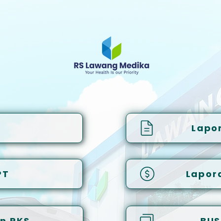
Lapo
PT
Lapor
an PKS
BUS