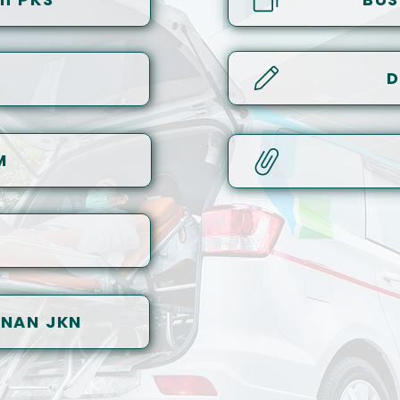
D
M
ANAN JKN