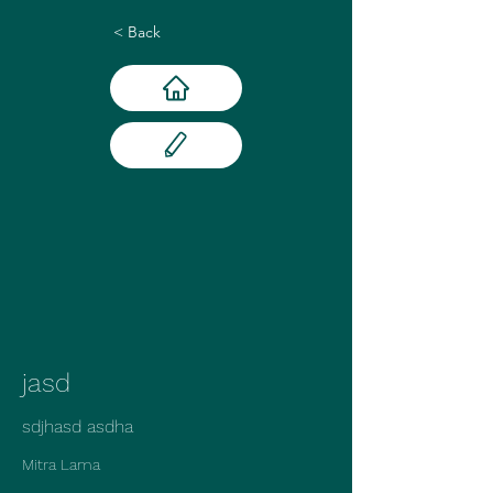
< Back
jasd
sdjhasd asdha
Mitra Lama