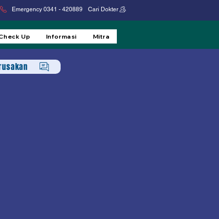
Emergency 0341 - 420889
Cari Dokter
 Check Up
Informasi
Mitra
erusakan