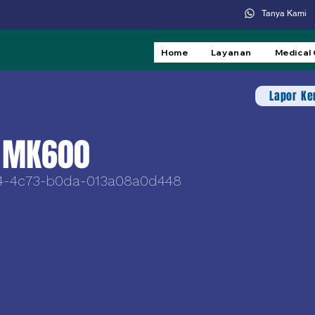
Tanya Kami
Home
Layanan
Medical
Lapor K
' MK600
f4-4c73-b0da-013a08a0d448