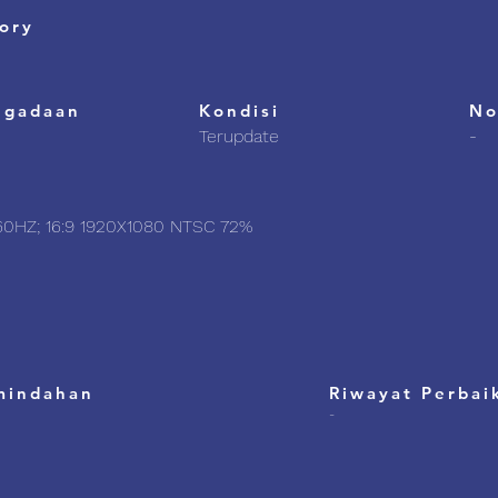
ory
ngadaan
Kondisi
No
Terupdate
-
60HZ; 16:9 1920X1080 NTSC 72%
mindahan
Riwayat Perbai
-