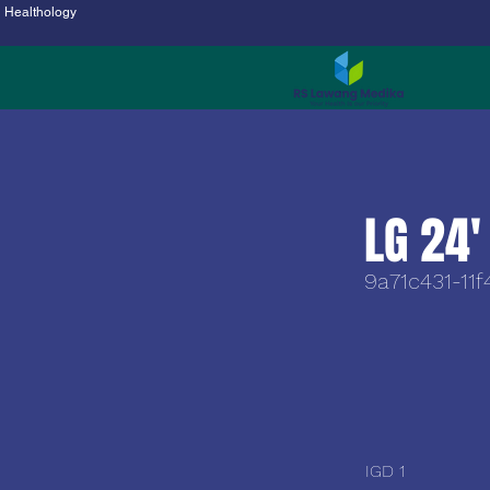
Healthology
LG 24
9a71c431-11
IGD 1