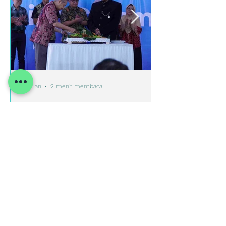
20 Jan
2 menit membaca
RS Lawang Medika Resmikan
Gedung Baru: Tonggak Pelayanan
yang Lebih Modern dan Humanis