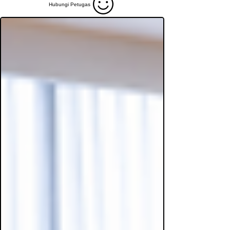
Layanan Keuangan mencangkup informasi biaya terkini dan
lainnya
Hubungi Petugas